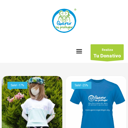
Realiza
Tu Donativo
Sale! -17%
Sale! -25%