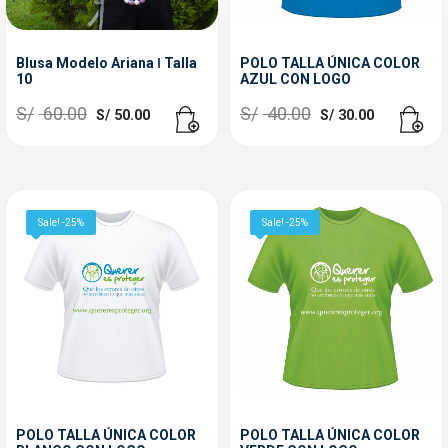
Blusa Modelo Ariana ǀ Talla
POLO TALLA ÚNICA COLOR
10
AZUL CON LOGO
El
El
El
El
S/
60.00
S/
40.00
S/
50.00
S/
30.00
precio
precio
precio
precio
original
actual
original
actual
era:
es:
era:
es:
S/ 60.00.
S/ 50.00.
S/ 40.00.
S/ 30.00.
Sale! -25%
Sale! -25%
POLO TALLA ÚNICA COLOR
POLO TALLA ÚNICA COLOR